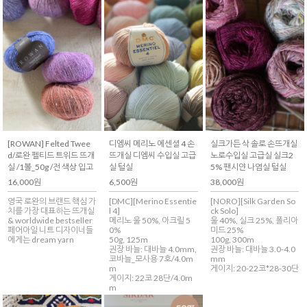
[ROWAN] Felted Twee
디엠씨 메리노 에센셜 4 손
실크가든 삭 솔로 손뜨개실
d/로완 펠티드 트위드 뜨개
뜨개실 디엠씨 수입실 고급
노로수입실 고급실 실크2
실 /1볼_50g /전 색상 입고
실 털실
5% 팬시얀 나염실 털실
16,000원
6,500원
38,000원
영국 로완의 브랜드 핵심 가
[DMC][Merino Essentie
[NORO][Silk Garden So
치를 가장 대표하는 뜨개실
l 4]
ck Solo]
& worldwide bestseller
메리노 울 50%, 아크릴 5
울 40%, 실크 25%, 폴리아
페어아일 니트 디자이너들
0%
미드 25%
에게는 dream yarn
50g, 125m
100g, 300m
권장 바늘: 대바늘 4.0mm,
권장 바늘: 대바늘 3.0-4.0
코바늘_모사용 7호/4.0m
mm
m
게이지: 20-22코*28-30단
게이지: 22코 28단/4.0m
m