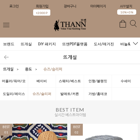
로그인
회원가입
장바구니
마이페이지
APP설치
0
10%+3%
+2000 P
브랜드
뜨개실
DIY 패키지
뜨앤PDF플랫폼
도서/매거진
바늘&도구
뜨개실
뜨개실
>
용도
>
슈즈/슬리퍼
머플러/워머/모
베이비
스웨터/베스트
인형/블랭킷
수세미
자
도일리/레이스
슈즈/슬리퍼
발매트/커튼
가방/홈데코
BEST ITEM
실시간 베스트아이템
BEST
BEST
01
02