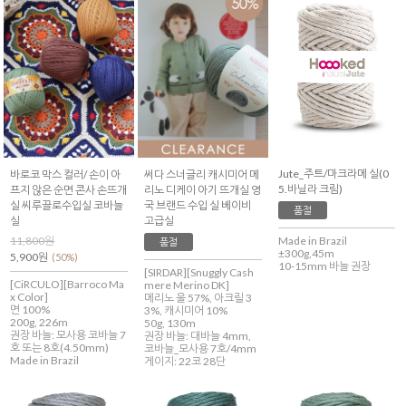
Jute_주트/마크라메 실(0
바로코 막스 컬러/ 손이 아
써다 스너글리 캐시미어 메
5.바닐라 크림)
프지 않은 순면 콘사 손뜨개
리노 디케이 아기 뜨개실 영
실 씨루끌로수입실 코바늘
국 브랜드 수입 실 베이비
품절
실
고급실
11,800원
Made in Brazil
품절
±300g,45m
5,900원
(50%)
10-15mm 바늘 권장
[SIRDAR][Snuggly Cash
[CiRCULO][Barroco Ma
mere Merino DK]
x Color]
메리노 울 57%, 아크릴 3
면 100%
3%, 캐시미어 10%
200g, 226m
50g, 130m
권장 바늘: 모사용 코바늘 7
권장 바늘: 대바늘 4mm,
호 또는 8호(4.50mm)
코바늘_모사용 7호/4mm
Made in Brazil
게이지: 22코 28단