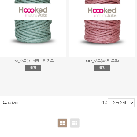
Jute_주트(03.세레니티 민트)
Jute_주트(02.티 로즈)
품절
품절
11
ea item
정렬