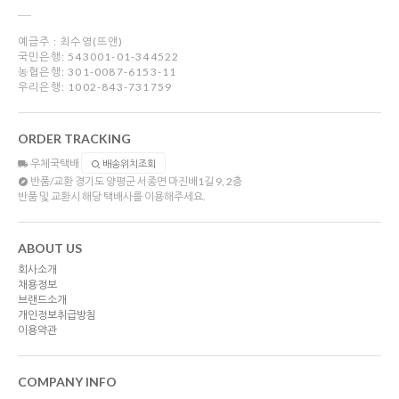
예금주 : 최수영(뜨앤)
국민은행: 543001-01-344522
농협은행: 301-0087-6153-11
우리은행: 1002-843-731759
ORDER TRACKING
우체국택배
배송위치조회
반품/교환
경기도 양평군 서종면 마진배1길 9, 2층
반품 및 교환시 해당 택배사를 이용해주세요.
ABOUT US
회사소개
채용정보
브랜드소개
개인정보취급방침
이용약관
COMPANY INFO