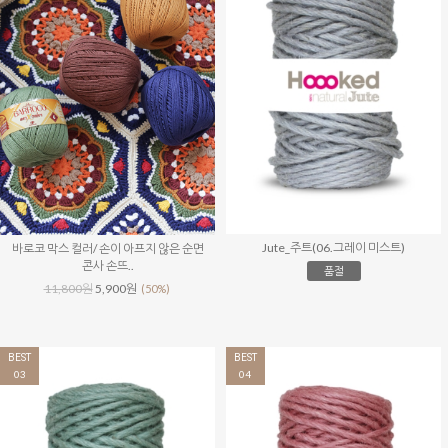
Jute_주트(06.그레이 미스트)
바로코 막스 컬러/ 손이 아프지 않은 순면
콘사 손뜨..
품절
11,800원
5,900원
(50%)
BEST
BEST
03
04