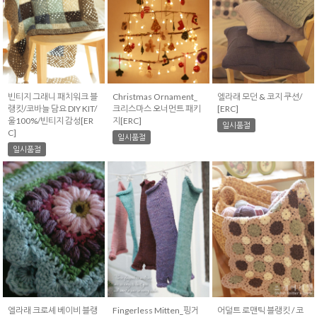
빈티지 그래니 패치워크 블
Christmas Ornament_
엘라래 모던 & 코지 쿠션/
랭킷/코바늘 담요 DIY KIT/
크리스마스 오너먼트 패키
[ERC]
울100%/빈티지 감성[ER
지[ERC]
일시품절
C]
일시품절
일시품절
엘라래 크로셰 베이비 블랭
Fingerless Mitten_핑거
어덜트 로맨틱 블랭킷 / 코