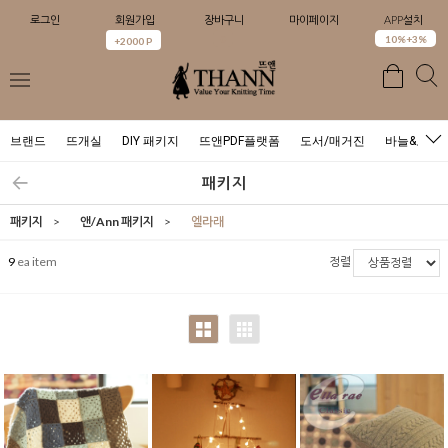
로그인
회원가입
장바구니
마이페이지
APP설치
0
10%+3%
+2000 P
브랜드
뜨개실
DIY 패키지
뜨앤PDF플랫폼
도서/매거진
바늘&도구
패키지
패키지
>
앤/Ann 패키지
>
엘라래
9
ea item
정렬