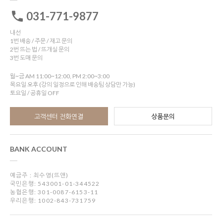
031-771-9877
내선
1번 배송 / 주문 / 재고 문의
2번 뜨는 법 / 뜨개실 문의
3번 도매 문의
월~금 AM 11:00~12:00, PM 2:00~3:00
목요일 오후 (강의 일정으로 인해 배송팀 상담만 가능)
토요일 / 공휴일 OFF
고객센터 전화연결
상품문의
BANK ACCOUNT
예금주 : 최수영(뜨앤)
국민은행: 543001-01-344522
농협은행: 301-0087-6153-11
우리은행: 1002-843-731759