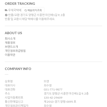
ORDER TRACKING
우체국택배
배송위치조회
반품/교환
경기도 양평군 서종면 마진배1길 9, 2층
반품 및 교환시 해당 택배사를 이용해주세요.
ABOUT US
회사소개
채용정보
브랜드소개
개인정보취급방침
이용약관
COMPANY INFO
상호명
뜨앤
대표이사
최수영
대표전화
031-771-9877
주소
경기도 양평군 서종면 마진배1길 9, 2층
사업자등록번호
130-42-29609
통신판매업신고
제 2013-경기 양평-0095 호
개인정보관리책임자
최수영