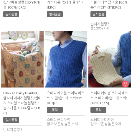
킷/코바늘 블랭킷 DIY KIT/
리스 미튼_엘라래 클래식/
바늘 모티브 담요 울100%
울 100%/[ERC]
[ERC]
손뜨개 DIY KIT[ERC]
일시품절
일시품절
일시품절
빈티지 블랑킷
울100%소재
Ella Rae Daisy Blanket_
스테디 케이블 브이넥 베스
스테디 케이블 브이넥 베스
엘라래 데이지 블랭킷/빈티
트 포 맨/손뜨개 조끼/DIY
트 포 베이비/손뜨개 조끼/
지 스타일 코바늘 블랭킷/
KIT/[CS]
DIY KIT/[CS]
손뜨개 울 100% 담요/[ER
품절
품절
C]
스테디한 디자인
스테디한 디자인
일시품절
얇고 보온성 높은 소재
얇고 보온성 높은 소재
빈티지 블랑킷