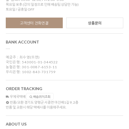
목요일 오후 (강의 일정으로 인해 배송팀 상담만 가능)
토요일 / 공휴일 OFF
고객센터 전화연결
상품문의
BANK ACCOUNT
예금주 : 최수영(뜨앤)
국민은행: 543001-01-344522
농협은행: 301-0087-6153-11
우리은행: 1002-843-731759
ORDER TRACKING
우체국택배
배송위치조회
반품/교환
경기도 양평군 서종면 마진배1길 9, 2층
반품 및 교환시 해당 택배사를 이용해주세요.
ABOUT US