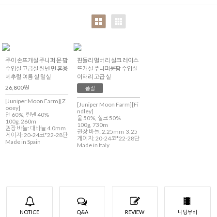
Of Shetland)
AIMEE)
del Uruguay)
주이 손뜨개실 주니퍼 문 팜
핀들리 멀버리 실크 레이스
수입실 고급실 린넨 면 혼용
뜨개실 주니퍼문팜 수입실
네추럴 여름 실 털실
이태리 고급 실
26,800원
품절
[Juniper Moon Farm][Z
[Juniper Moon Farm][Fi
ooey]
ndley]
면 60%, 린넨 40%
울 50%, 실크 50%
100g, 260m
100g, 730m
권장 바늘: 대바늘 4.0mm
권장 바늘: 2.25mm-3.25
게이지: 20-24코*22-28단
게이지: 20-24코*22-28단
Made in Spain
Made in Italy
NOTICE
Q&A
REVIEW
니팅무비