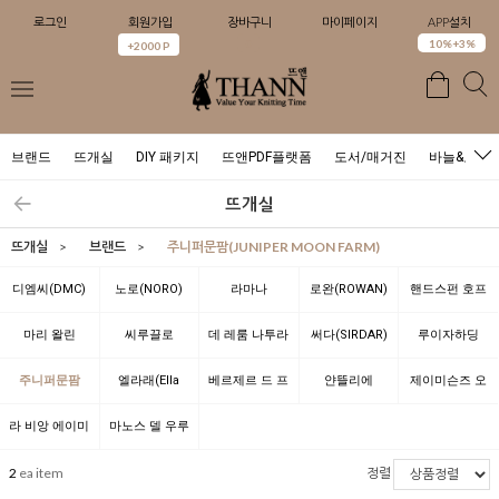
로그인
회원가입
장바구니
마이페이지
APP설치
0
10%+3%
+2000 P
브랜드
뜨개실
DIY 패키지
뜨앤PDF플랫폼
도서/매거진
바늘&도구
뜨개실
뜨개실
>
브랜드
>
주니퍼문팜(JUNIPER MOON FARM)
디엠씨(DMC)
노로(NORO)
라마나
로완(ROWAN)
핸드스펀 호프
(LAMANA)
(Handespun
마리 왈린
씨루끌로
데 레룸 나투라
써다(SIRDAR)
루이자하딩
Hope)
(Marie Wallin)
(CiRCULO)
(de rerum
(Louisa
주니퍼문팜
엘라래(Ella
베르제르 드 프
얀뜰리에
제이미슨즈 오
natura)
Harding)
(JUNIPER
Rae)
랑스(BERGERE
(YARNTELIER)
브 셔틀랜드
라 비앙 에이미
마노스 델 우루
MOON FARM)
DE FRANCE)
(Jamieson's
(LA BIEN
과이(Manos
2
ea item
정렬