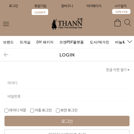
로그인
회원가입
장바구니
마이페이지
APP설치
0
10%+3%
+2000 P
브랜드
뜨개실
DIY 패키지
뜨앤PDF플랫폼
도서/매거진
바늘&도구
LOGIN
한글 자판 열기
아이디 저장
자동 로그인
보안 로그인
로그인