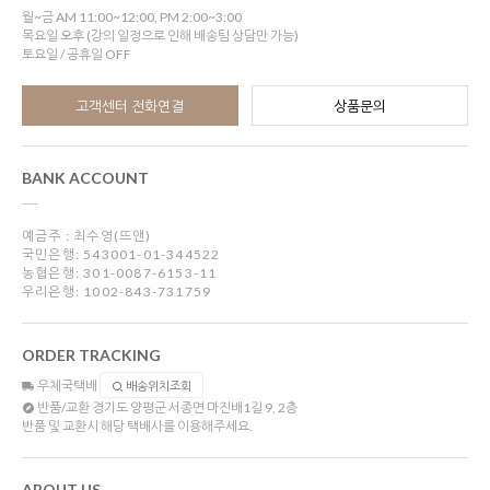
월~금 AM 11:00~12:00, PM 2:00~3:00
목요일 오후 (강의 일정으로 인해 배송팀 상담만 가능)
토요일 / 공휴일 OFF
고객센터 전화연결
상품문의
BANK ACCOUNT
예금주 : 최수영(뜨앤)
국민은행: 543001-01-344522
농협은행: 301-0087-6153-11
우리은행: 1002-843-731759
ORDER TRACKING
우체국택배
배송위치조회
반품/교환
경기도 양평군 서종면 마진배1길 9, 2층
반품 및 교환시 해당 택배사를 이용해주세요.
ABOUT US